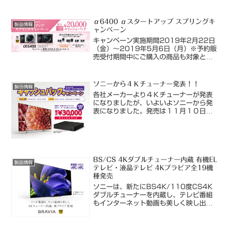
α6400 αスタートアップ スプリングキ
製品情報
ャンペーン
キャンペーン実施期間2019年2月22日
（金）～2019年5月6日（月）※予約販
売受付期間中にご購入の商品も対象とな
ります申し込み締切 【WEB申し込み手
続き締切】 2019年5月16日（木）午
前10時00分00秒 【専用応募封筒締
ソニーから４Ｋチューナー発表！！
製品情報
切】 ...
各社メーカーより４Ｋチューナーが発表
になりましたが、いよいよソニーから発
表になりました。発売は１１月１０日で
す。４Ｋチューナーの他、地デジ・BS・
１１０度CSも入っていてすべてのチュー
ナーがダブル、裏番組も録画出来ます。
（但し、ダブル録画は...
BS/CS 4Kダブルチューナー内蔵 有機EL
製品情報
テレビ・液晶テレビ 4Kブラビア全19機
種発売
ソニーは、新たにBS4K/110度CS4K
ダブルチューナーを内蔵し、テレビ番組
もインターネット動画も美しく映し出す
次世代高画質プロセッサー「X1 ™
Ultimate（エックスワン アルティメッ
ト）」を搭載した、4K有機ELテレビ ブ