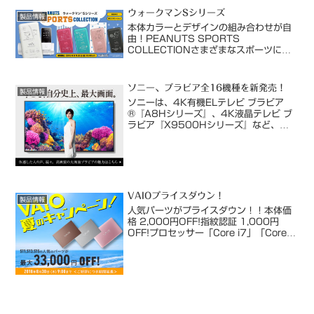
ラビア...
ウォークマンSシリーズ
製品情報
本体カラーとデザインの組み合わせが自
由！PEANUTS SPORTS
COLLECTIONさまざまなスポーツにチ
ャレンジしているSNOOPYからお好き
なデザインをお選びいただけます。本体
カラー5色×デザイン5種の全25パター
ソニー、ブラビア全16機種を新発売！
製品情報
ンの組み合わせか...
ソニーは、4K有機ELテレビ ブラビア
®『A8Hシリーズ』、4K液晶テレビ ブ
ラビア『X9500Hシリーズ』など、
BS4K/110度CS4Kダブルチューナー
を内蔵した6シリーズ16機種を発売しま
す。テレビ番組からネット動画まで、あ
らゆるコン...
VAIOプライスダウン！
製品情報
人気パーツがプライスダウン！！本体価
格 2,000円OFF!指紋認証 1,000円
OFF!プロセッサー「Core i7」「Core
i5」 5,000円OFF!SSD 256GB
5,000円OFF!*価格改定による差額保証
は対象外となりま...